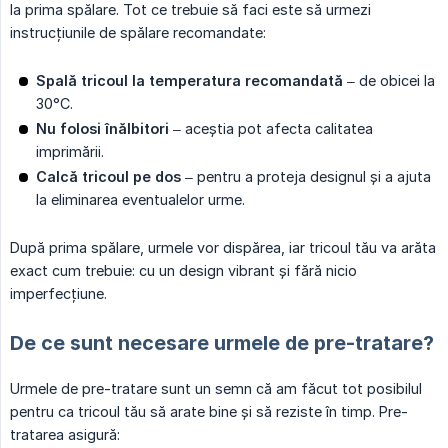
la prima spălare. Tot ce trebuie să faci este să urmezi
instrucțiunile de spălare recomandate:
Spală tricoul la temperatura recomandată
– de obicei la
30°C.
Nu folosi înălbitori
– aceștia pot afecta calitatea
imprimării.
Calcă tricoul pe dos
– pentru a proteja designul și a ajuta
la eliminarea eventualelor urme.
După prima spălare, urmele vor dispărea, iar tricoul tău va arăta
exact cum trebuie: cu un design vibrant și fără nicio
imperfecțiune.
De ce sunt necesare urmele de pre-tratare?
Urmele de pre-tratare sunt un semn că am făcut tot posibilul
pentru ca tricoul tău să arate bine și să reziste în timp. Pre-
tratarea asigură: