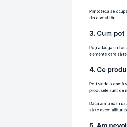
Printoteca se ocupă 
din contul tău.
3.
Cum pot 
Poți adăuga un touc
elemente care să re
4.
Ce produ
Poți vinde o gamă va
produsele sunt de îna
Dacă ai întrebări sa
să te avem alături 
5. Am nevoi