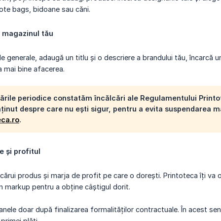
tote bags, bidoane sau căni.
 magazinul tău
generale, adaugă un titlu și o descriere a brandului tău, încarcă un l
 mai bine afacerea.
cările periodice constatăm încălcări ale Regulamentului Print
ținut despre care nu ești sigur, pentru a evita suspendarea m
eca.ro
.
e și profitul
ecărui produs și marja de profit pe care o dorești. Printoteca îți va
n markup pentru a obține câștigul dorit.
nele doar după finalizarea formalităților contractuale. În acest sen
primei plăți.