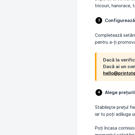
tricouri, hanorace, 
Configurează
Completează setările 
pentru a-ți promova
Dacă la verifi
Dacă ai un con
hello@printot
Alege prețuril
Stabilește prețul fi
iar tu poți adăuga u
Poți încasa comisioa
momentul solicitării 