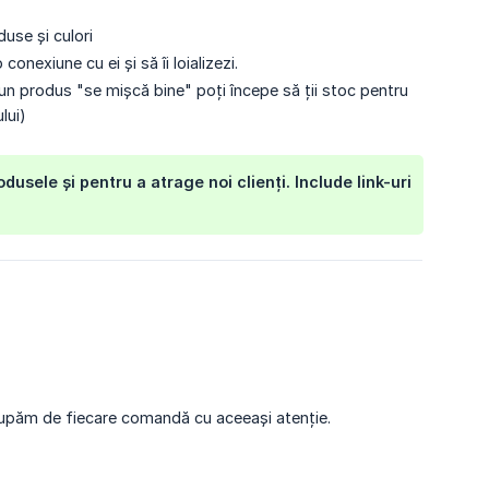
use și culori
 conexiune cu ei și să îi loializezi.
un produs "se mișcă bine" poți începe să ții stoc pentru
lui)
sele și pentru a atrage noi clienți. Include link-uri
ocupăm de fiecare comandă cu aceeași atenție.