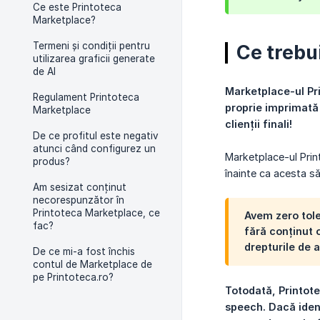
Ce este Printoteca
Marketplace?
Termeni și condiții pentru
Ce trebui
utilizarea graficii generate
de AI
Marketplace-ul Pri
Regulament Printoteca
proprie imprimată 
Marketplace
clienții finali!
De ce profitul este negativ
atunci când configurez un
Marketplace-ul Print
produs?
înainte ca acesta să
Am sesizat conținut
necorespunzător în
Printoteca Marketplace, ce
Avem zero tole
fac?
fără conținut o
drepturile de 
De ce mi-a fost închis
contul de Marketplace de
pe Printoteca.ro?
Totodată, Printote
speech. Dacă ident