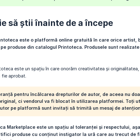
e să știi înainte de a începe
ntoteca este o platformă online gratuită în care orice artist, b
pe produse din catalogul Printoteca. Produsele sunt realizate o
oteca este un spațiu în care onorăm creativitatea și originalitatea
 fie aprobat.
ranță pentru încălcarea drepturilor de autor, de aceea nu do
riginal, ci vendorul va fi blocat în utilizarea platformei. Toți 
autor pe platformă sunt invitați să trimită un mesaj de atenți
ca Marketplace este un spațiu al toleranței și respectului, aș
ifici produse cu conținut instigator la ură care au trecut de fi