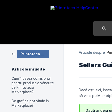
Articole despre:
Pr
Printoteca Marketplace
Sellers G
Articole înrudite
Cum încasez comisionul
pentru produsele vândute
pe Printoteca
Dacă ești aici, însea
Marketplace?
să vinzi pe Marketp
Ce grafică pot vinde în
Marketplace?
Dacă ai deja u