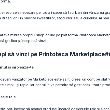
formă.
ție resursele necesare pentru a începe să faci bani din vânzarea graf
îți faci griji în privința investițiilor, stocurilor sau a curierilor. Ai
câteva minute propriul shop online pe platforma Printoteca Marketpla
că grafica și începe să vinzi.
pi să vinzi pe Printoteca Marketplace
ntul și înrolează-te
 deveni vânzător pe Marketplace este să îți creezi un cont pe plat
ste simplu și rapid, iar contul îți va permite să gestionezi toate pro
sele tale
tiv, poți începe să adaugi produse. Încarcă designurile tale și alege 