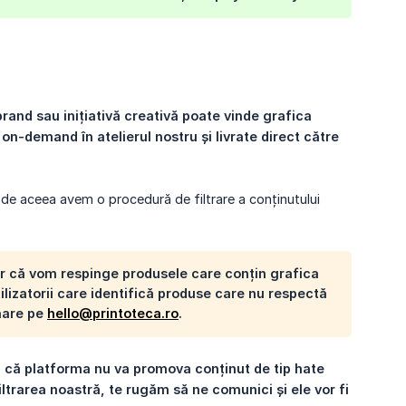
rand sau inițiativă creativă poate vinde grafica 
n-demand în atelierul nostru și livrate direct către 
, de aceea avem o procedură de filtrare a conținutului
ar că vom respinge produsele care conțin grafica
utilizatorii care identifică produse care nu respectă
onare pe
hello@printoteca.ro
.
a că platforma nu va promova conținut de tip hate 
ltrarea noastră, te rugăm să ne comunici și ele vor fi 