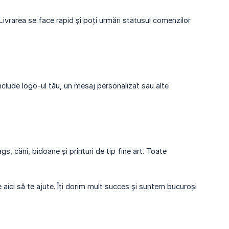
 Livrarea se face rapid și poți urmări statusul comenzilor
nclude logo-ul tău, un mesaj personalizat sau alte
s, căni, bidoane și printuri de tip fine art. Toate
 aici să te ajute. Îți dorim mult succes și suntem bucuroși