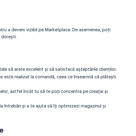
ntru a deveni vizibil pe Marketplace. De asemenea, poți
 dorești.
ale să arate excelent și să satisfacă așteptările clienților.
odus este realizat la comandă, ceea ce înseamnă că plătești
lor, astfel încât tu să te poți concentra pe creație și
 întrebări și a te ajuta să îți optimizezi magazinul și
me