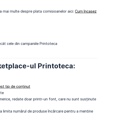
fla mai multe despre plata comisioanelor aici:
Cum încasez
cât cele din campaniile Printoteca
ketplace-ul Printoteca:
st tip de conținut
ite
erice, redate doar printr-un font, care nu sunt susținute
a limita numărul de produse încărcare pentru a menține