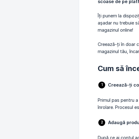
scoase de pe plat
Îți punem la dispozi
așadar nu trebuie să 
magazinul online!
Creează-ți în doar 
magazinul tău, încar
Cum să înce
Creează-ți co
Primul pas pentru a
înrolare. Procesul e
Adaugă produ
După ce ai contul ac