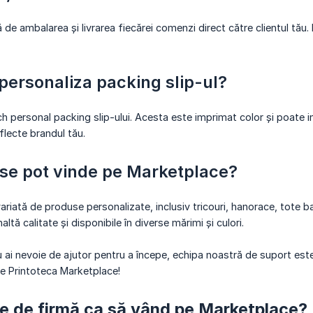
de ambalarea și livrarea fiecărei comenzi direct către clientul tău.
personaliza packing slip-ul?
h personal packing slip-ului. Acesta este imprimat color și poate i
flecte brandul tău.
se pot vinde pe Marketplace?
riată de produse personalizate, inclusiv tricouri, hanorace, tote bag
ltă calitate și disponibile în diverse mărimi și culori.
u ai nevoie de ajutor pentru a începe, echipa noastră de suport este
pe Printoteca Marketplace!
e de firmă ca să vând pe Marketplace?