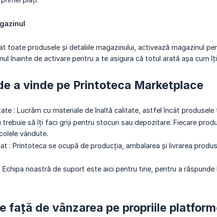
gazinul
at toate produsele și detaliile magazinului, activează magazinul pe
ul înainte de activare pentru a te asigura că totul arată așa cum îți
 de a vinde pe Printoteca Marketplace
ate : Lucrăm cu materiale de înaltă calitate, astfel încât produsele t
u trebuie să îți faci griji pentru stocuri sau depozitare. Fiecare pr
colele vândute.
at : Printoteca se ocupă de producția, ambalarea și livrarea produse
 Echipa noastră de suport este aici pentru tine, pentru a răspunde la
 față de vânzarea pe propriile platfor