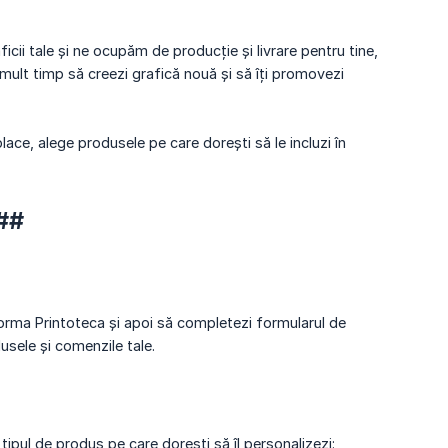
icii tale și ne ocupăm de producție și livrare pentru tine,
 mai mult timp să creezi grafică nouă și să îți promovezi
ce, alege produsele pe care dorești să le incluzi în
###
forma Printoteca și apoi să completezi formularul de
dusele și comenzile tale.
tipul de produs pe care dorești să îl personalizezi: