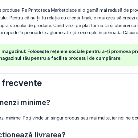
produse: Pe Printoteca Marketplace ai o gamă mai redusă de prod
ui: Pentru că nu ții tu relația cu clienții finali, e mai greu să creezi o
upra stocului de produse: Când vinzi pe platforma ta și observi că 
 mai repede în perioadele aglomerate (de exemplu în perioada Căciunu
magazinul: Folosește rețelele sociale pentru a-ți promova produ
magazinul tău pentru a facilita procesul de cumpărare.
i frecvente
omenzi minime?
zi minime. Poți vinde un singur produs sau mai multe, iar noi ne 
ționează livrarea?