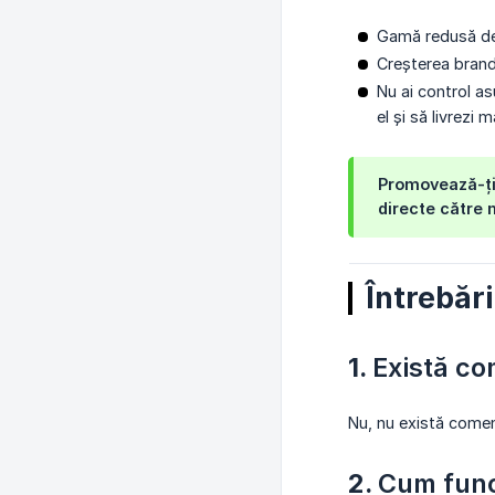
Gamă redusă de 
Creșterea brandul
Nu ai control as
el și să livrezi
Promovează-ți 
directe către 
Întrebăr
1.
Există c
Nu, nu există comen
2.
Cum func