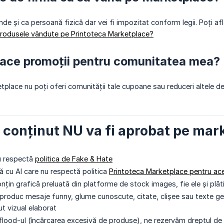
nde și ca persoană fizică dar vei fi impozitat conform legii. Poți a
produsele vândute pe Printoteca Marketplace?
face promoții pentru comunitatea mea?
tplace nu poți oferi comunității tale cupoane sau reduceri altele de
e conținut NU va fi aprobat pe mar
u respectă
politica de Fake & Hate
ă cu AI care nu respectă politica
Printoteca Marketplace pentru ace
țin grafică preluată din platforme de stock images, fie ele și plăt
produc mesaje funny, glume cunoscute, citate, clișee sau texte gen
ut vizual elaborat
flood-ul (încărcarea excesivă de produse), ne rezervăm dreptul de 