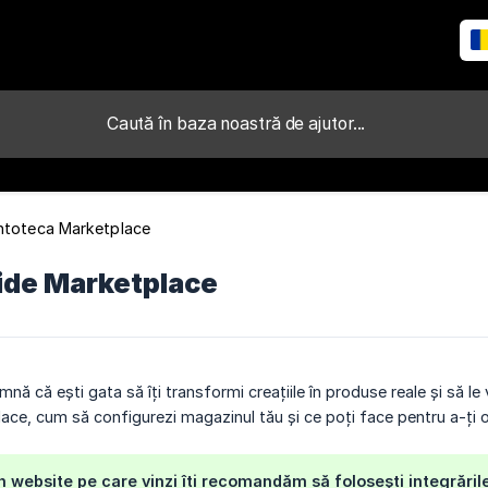
intoteca Marketplace
uide Marketplace
mnă că ești gata să îți transformi creațiile în produse reale și să le 
lace, cum să configurezi magazinul tău și ce poți face pentru a-ți o
n website pe care vinzi îți recomandăm să folosești integrăr