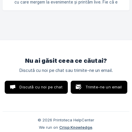
cu care mergem la evenimente și printăm live. Fie că e
vorba de un eveniment corporate, fie că e o activare de
brand sau ne aflăm acolo pentru a printa artă locală, T-
Shirt Van va oferi experiența de print pe loc care te va face
porți cu drag produsele noastre.
Nu ai găsit ceea ce căutai?
Discută cu noi pe chat sau trimite-ne un email.
Discută cu noi pe chat
Trimite-ne un email
© 2026 Printoteca HelpCenter
We run on
Crisp Knowledge
.