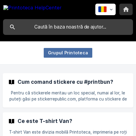
Grupul Printoteca
Cum comand stickere cu #printbun?
Pentru că stickerele meritau un loc special, numai al lor, le
puteți găsi pe stickerrepublic.com, platforma cu stickere de
calitate superioară, cu un #printbun garantat de
Printoteca. Puteți plasa comanda online și puteți calcula
direct pe site prețurile în funcție de dimensiunile și
Ce este T-shirt Van?
cantitatea dorite.
T-shirt Van este divizia mobilă Printoteca, imprimeria pe roți